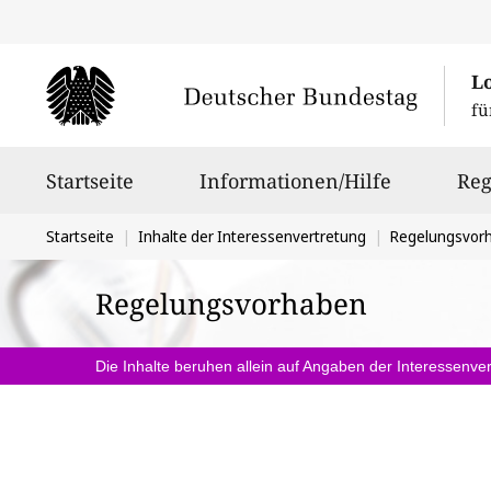
L
fü
Hauptnavigation
Startseite
Informationen/Hilfe
Reg
Sie
Startseite
Inhalte der Interessenvertretung
Regelungsvor
befinden
Regelungsvorhaben
sich
hier:
Die Inhalte beruhen allein auf Angaben der Interessenver