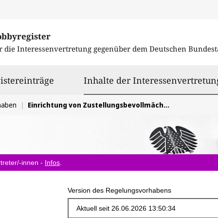
obbyregister
r die Interessenvertretung gegenüber dem
Deutschen Bundest
istereinträge
Inhalte der Interessenvertretun
haben
Einrichtung von Zustellungsbevollmächtigten durch Anbieter digitaler Dienste im Inland
treter/-innen -
Infos
.
Version des Regelungsvorhabens