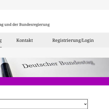
Direkt
zum
ag und der Bundesregierung
Inhalt
ausgewählt
g
Kontakt
Registrierung/Login