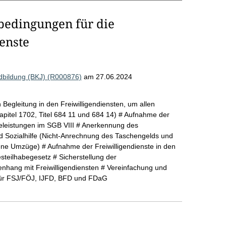
edingungen für die
ienste
ndbildung (BKJ) (R000876)
am 27.06.2024
egleitung in den Freiwilligendiensten, um allen
Kapitel 1702, Titel 684 11 und 684 14) # Aufnahme der
lfeleistungen im SGB VIII # Anerkennung des
 Sozialhilfe (Nicht-Anrechnung des Taschengelds und
ene Umzüge) # Aufnahme der Freiwilligendienste in den
teilhabegesetz # Sicherstellung der
nhang mit Freiwilligendiensten # Vereinfachung und
 für FSJ/FÖJ, IJFD, BFD und FDaG