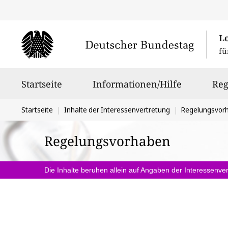
L
fü
Hauptnavigation
Startseite
Informationen/Hilfe
Reg
Sie
Startseite
Inhalte der Interessenvertretung
Regelungsvor
befinden
Regelungsvorhaben
sich
hier:
Die Inhalte beruhen allein auf Angaben der Interessenver