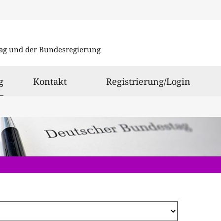
Direkt
zum
ag und der Bundesregierung
Inhalt
ausgewählt
g
Kontakt
Registrierung/Login