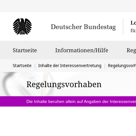
L
fü
Hauptnavigation
Startseite
Informationen/Hilfe
Reg
Sie
Startseite
Inhalte der Interessenvertretung
Regelungsvor
befinden
Regelungsvorhaben
sich
hier:
Die Inhalte beruhen allein auf Angaben der Interessenver