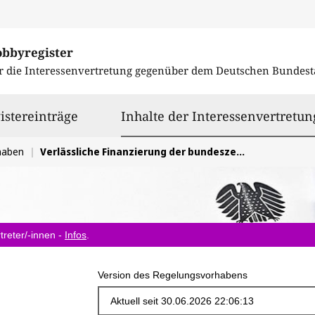
obbyregister
r die Interessenvertretung gegenüber dem
Deutschen Bundest
istereinträge
Inhalte der Interessenvertretun
haben
Verlässliche Finanzierung der bundeszentralen Infrastrukturen in der Kinder- und Jugendarbeit
treter/-innen -
Infos
.
Version des Regelungsvorhabens