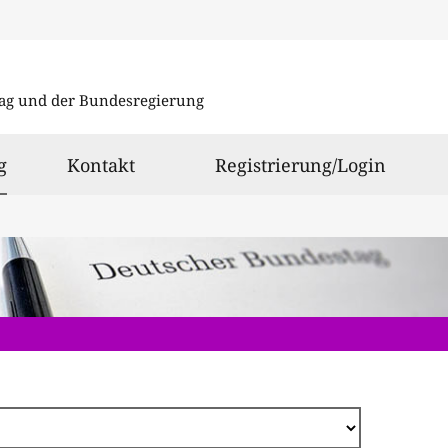
Direkt
zum
ag und der Bundesregierung
Inhalt
ausgewählt
g
Kontakt
Registrierung/Login