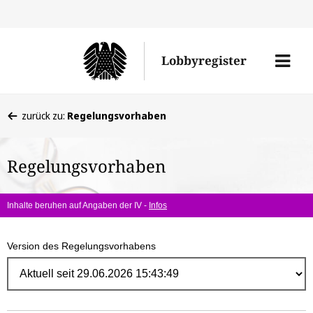
Direk
zum
Men
Lobbyregister
Inhal
öffne
Sie
zurück zu:
Regelungsvorhaben
befinden
sich
Regelungsvorhaben
hier:
Inhalte beruhen auf Angaben der IV -
Infos
Version des Regelungsvorhabens