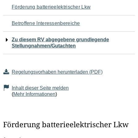
Navigation
Förderung batterieelektrischer Lkw
für
Betroffene Interessenbereiche
den
Zu diesem RV abgegebene grundlegende
Seiteninhalt
Stellungnahmen/Gutachten
Regelungsvorhaben herunterladen (PDF)
Inhalt dieser Seite melden
(
Mehr Informationen
)
Förderung batterieelektrischer Lkw