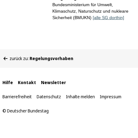
Bundesministerium für Umwelt,
Klimaschutz, Naturschutz und nukleare
Sicherheit (BMUKN)
[alle SG dorthin]
Sie
zurück zu:
Regelungsvorhaben
befinden
sich
hier:
Interne
Hilfe
Kontakt
Newsletter
Links
Barrierefreiheit
Datenschutz
Inhalte melden
Impressum
© Deutscher Bundestag