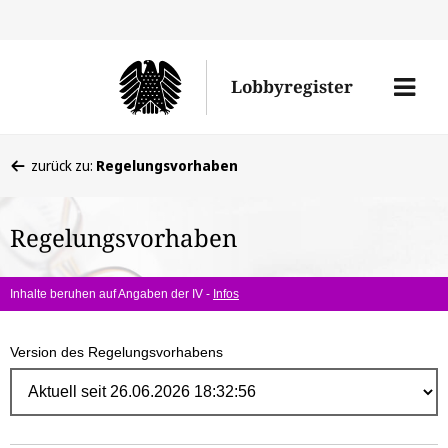
Direk
zum
Men
Lobbyregister
Inhal
öffne
Sie
zurück zu:
Regelungsvorhaben
befinden
sich
Regelungsvorhaben
hier:
Inhalte beruhen auf Angaben der IV -
Infos
Version des Regelungsvorhabens