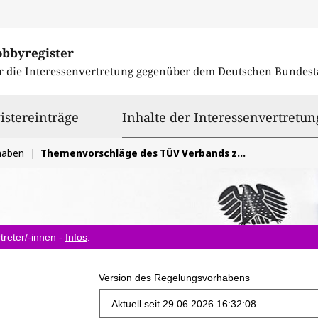
obbyregister
r die Interessenvertretung gegenüber dem
Deutschen Bundest
istereinträge
Inhalte der Interessenvertretun
haben
Themenvorschläge des TÜV Verbands zur KI-Regulierung beim automatisierten Fahren bei der Typprüfung
treter/-innen -
Infos
.
Version des Regelungsvorhabens