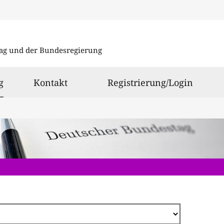
Direkt
zum
ag und der Bundesregierung
Inhalt
ausgewählt
g
Kontakt
Registrierung/Login