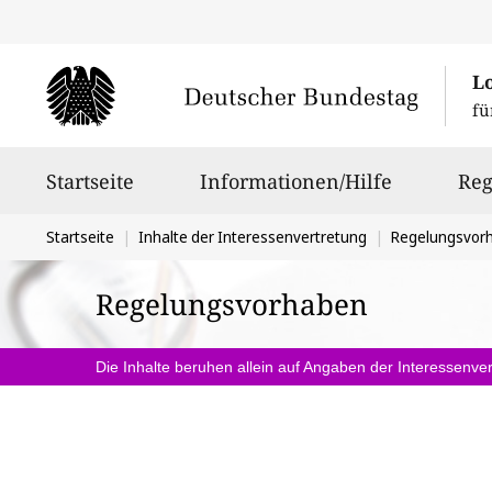
L
fü
Hauptnavigation
Startseite
Informationen/Hilfe
Reg
Sie
Startseite
Inhalte der Interessenvertretung
Regelungsvor
befinden
Regelungsvorhaben
sich
hier:
Die Inhalte beruhen allein auf Angaben der Interessenver