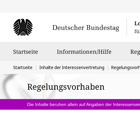
L
fü
Hauptnavigation
Startseite
Informationen/Hilfe
Reg
Sie
Startseite
Inhalte der Interessenvertretung
Regelungsvor
befinden
Regelungsvorhaben
sich
hier:
Die Inhalte beruhen allein auf Angaben der Interessenver