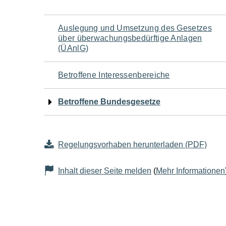
Navigation
Auslegung und Umsetzung des Gesetzes
über überwachungsbedürftige Anlagen
für
(ÜAnlG)
den
Betroffene Interessenbereiche
Seiteninhalt
Betroffene Bundesgesetze
Regelungsvorhaben herunterladen (PDF)
Inhalt dieser Seite melden
(
Mehr Informationen