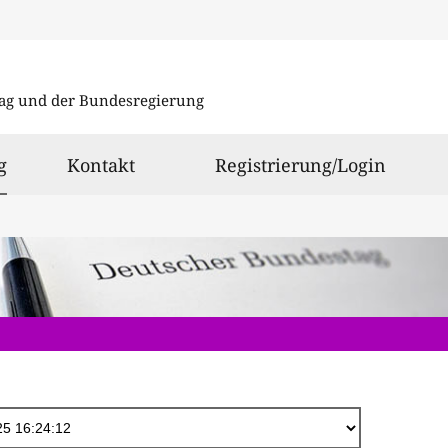
Direkt
zum
ag und der Bundesregierung
Inhalt
ausgewählt
g
Kontakt
Registrierung/Login