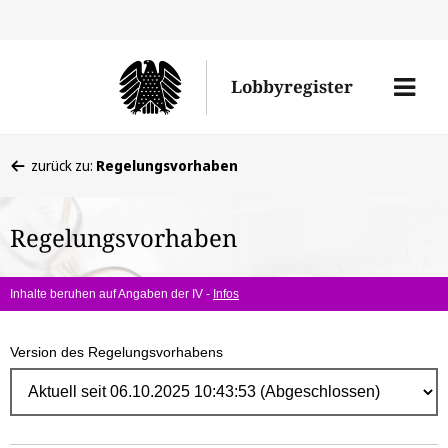
Direk
zum
Men
Lobbyregister
Inhal
öffne
Sie
zurück zu:
Regelungsvorhaben
befinden
sich
Regelungsvorhaben
hier:
Inhalte beruhen auf Angaben der IV -
Infos
Version des Regelungsvorhabens