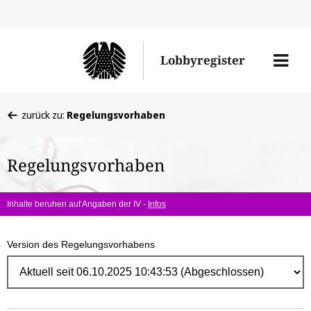
Direk
zum
Men
Lobbyregister
Inhal
öffne
Sie
zurück zu:
Regelungsvorhaben
befinden
sich
Regelungsvorhaben
hier:
Inhalte beruhen auf Angaben der IV -
Infos
Version des Regelungsvorhabens