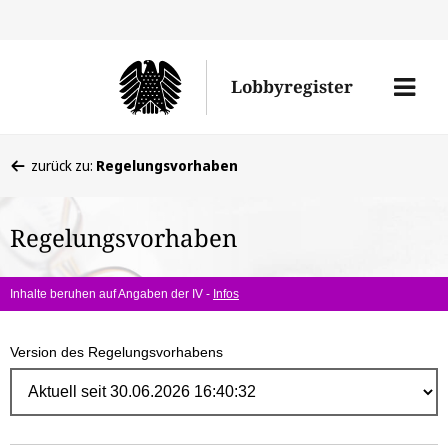
Direk
zum
Men
Lobbyregister
Inhal
öffne
Sie
zurück zu:
Regelungsvorhaben
befinden
sich
Regelungsvorhaben
hier:
Inhalte beruhen auf Angaben der IV -
Infos
Version des Regelungsvorhabens