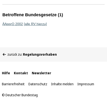
Betroffene Bundesgesetze (1)
ÄApprO 2002
[alle RV hierzu]
Sie
zurück zu:
Regelungsvorhaben
befinden
sich
hier:
Interne
Hilfe
Kontakt
Newsletter
Links
Barrierefreiheit
Datenschutz
Inhalte melden
Impressum
© Deutscher Bundestag