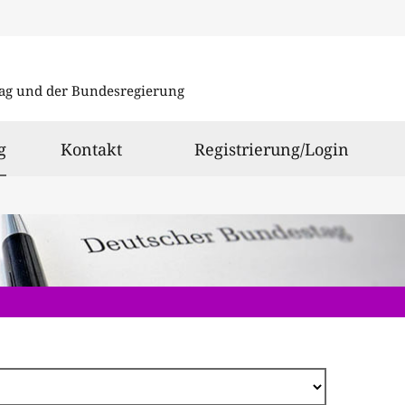
Direkt
zum
ag und der Bundesregierung
Inhalt
ausgewählt
g
Kontakt
Registrierung/Login