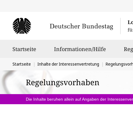
L
fü
Hauptnavigation
Startseite
Informationen/Hilfe
Reg
Sie
Startseite
Inhalte der Interessenvertretung
Regelungsvor
befinden
Regelungsvorhaben
sich
hier:
Die Inhalte beruhen allein auf Angaben der Interessenver