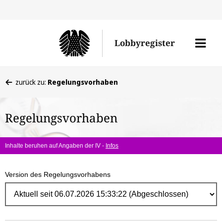
Direk
zum
Men
Lobbyregister
Inhal
öffne
Sie
zurück zu:
Regelungsvorhaben
befinden
sich
Regelungsvorhaben
hier:
Inhalte beruhen auf Angaben der IV -
Infos
Version des Regelungsvorhabens