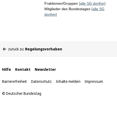
Fraktionen/Gruppen
[alle SG dorthin]
Mitglieder des Bundestages
[alle SG
dorthin]
Sie
zurück zu:
Regelungsvorhaben
befinden
sich
hier:
Interne
Hilfe
Kontakt
Newsletter
Links
Barrierefreiheit
Datenschutz
Inhalte melden
Impressum
© Deutscher Bundestag