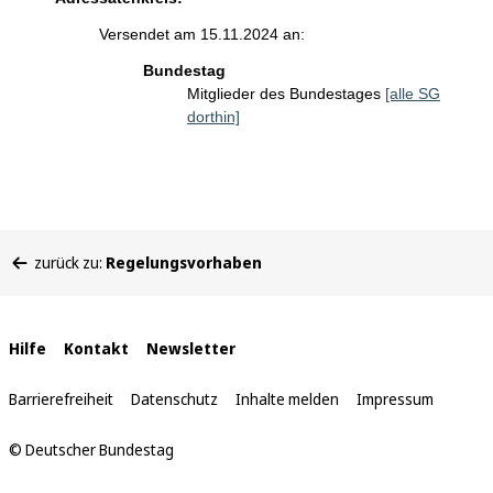
Versendet am 15.11.2024 an:
Bundestag
Mitglieder des Bundestages
[alle SG
dorthin]
Sie
zurück zu:
Regelungsvorhaben
befinden
sich
hier:
Interne
Hilfe
Kontakt
Newsletter
Links
Barrierefreiheit
Datenschutz
Inhalte melden
Impressum
© Deutscher Bundestag