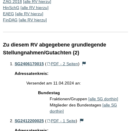
ZAG 2018
[alle RV hierzu]
HinSchG
[alle RV hierzu]
EAEG
[alle RV hierzu]
FinDAG
[alle RV hierzu]
Zu diesem RV abgegebene grundlegende
Stellungnahmen/Gutachten (2)
SG2406170015
(
PDF - 2 Seiten
)
Adressatenkreis:
Versendet am 11.04.2024 an:
Bundestag
Fraktionen/Gruppen
[alle SG dorthin]
Mitglieder des Bundestages
[alle SG
dorthin]
SG2412200025
(
PDF - 1 Seite
)
Adressatenkreis: