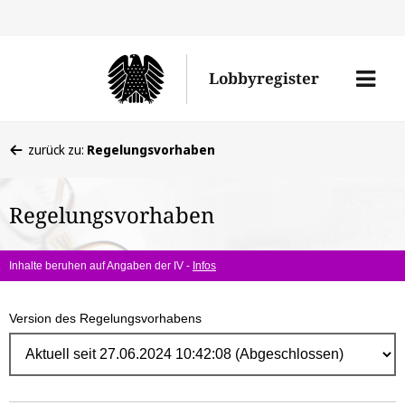
Direk
zum
Men
Lobbyregister
Inhal
öffne
Sie
zurück zu:
Regelungsvorhaben
befinden
sich
Regelungsvorhaben
hier:
Inhalte beruhen auf Angaben der IV -
Infos
Version des Regelungsvorhabens