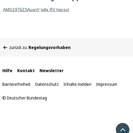
AMG1976ZSAusnV
[alle RV hierzu]
Sie
zurück zu:
Regelungsvorhaben
befinden
sich
hier:
Interne
Hilfe
Kontakt
Newsletter
Links
Barrierefreiheit
Datenschutz
Inhalte melden
Impressum
© Deutscher Bundestag
Nach