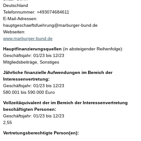
t
Deutschland
K
Telefonnummer: +493074684611
o
E-Mail-Adressen:
n
hauptgeschaeftsfuehrung@marburger-bund.de
t
Webseiten:
a
www.marburger-bund.de
k
Hauptfinanzierungsquellen
(in absteigender Reihenfolge):
t
Geschäftsjahr: 01/23 bis 12/23
i
Mitgliedsbeiträge, Sonstiges
n
f
Jährliche finanzielle Aufwendungen im Bereich der
o
Interessenvertretung:
r
Geschäftsjahr: 01/23 bis 12/23
m
580.001 bis 590.000 Euro
a
Vollzeitäquivalent der im Bereich der Interessenvertretung
t
beschäftigten Personen:
i
Geschäftsjahr: 01/23 bis 12/23
o
2,55
n
e
Vertretungsberechtigte Person(en):
n