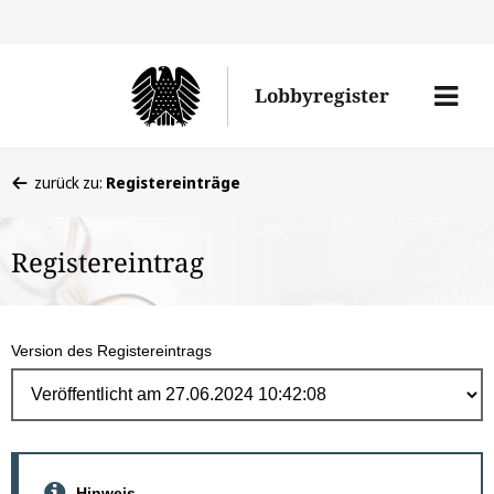
Direk
zum
Men
Lobbyregister
Inhal
öffne
Sie
zurück zu:
Registereinträge
befinden
sich
Registereintrag
hier:
Version des Registereintrags
Hinweis