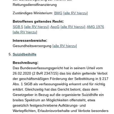
Rettungsdienstfinanzierung
Zuständiges Ministerium:
BMG
[alle RV hierzu]
Betroffenes geltendes Recht:
SGB 5
[alle RV hierzu]
;
ApoG
[alle RV hierzu]
;
AMG 1976
[alle RV hierzu]
Interessenbereiche:
Gesundheitsversorgung
[alle RV hierzu]
Suizidbeihilfe
Beschreibung:
Das Bundesverfassungsgericht hat in seinem Urteil vom 
26.02.2020 (2 BvR 2347/15) das bis dahin geltende Verbot 
der geschäftsmäßigen Förderung der Selbsttötung in § 217 
Abs. 1 StGB als verfassungswidrig erkannt und für nichtig 
erklärt. Gleichzeitig hat das Gericht betont, dass dem 
Gesetzgeber in Bezug auf die organisierte Suizidhilfe ein 
breites Spektrum an Möglichkeiten offensteht, etwa 
gesetzlich festgeschriebene Aufklärungs- und 
Wartepflichten, Erlaubnisvorbehalte und Verbote besonders 