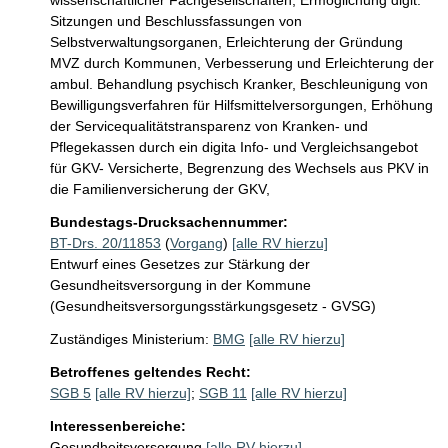
wissenschaftlicher Fachgesellschaften, Ermöglichung digit. 
Sitzungen und Beschlussfassungen von 
Selbstverwaltungsorganen, Erleichterung der Gründung 
MVZ durch Kommunen, Verbesserung und Erleichterung der 
ambul. Behandlung psychisch Kranker, Beschleunigung von 
Bewilligungsverfahren für Hilfsmittelversorgungen, Erhöhung 
der Servicequalitätstransparenz von Kranken- und 
Pflegekassen durch ein digita Info- und Vergleichsangebot 
für GKV- Versicherte, Begrenzung des Wechsels aus PKV in 
die Familienversicherung der GKV, 
Bundestags-Drucksachennummer:
BT-Drs. 20/11853
(
Vorgang
)
[alle RV hierzu]
Entwurf eines Gesetzes zur Stärkung der
Gesundheitsversorgung in der Kommune
(Gesundheitsversorgungsstärkungsgesetz - GVSG)
Zuständiges Ministerium:
BMG
[alle RV hierzu]
Betroffenes geltendes Recht:
SGB 5
[alle RV hierzu]
;
SGB 11
[alle RV hierzu]
Interessenbereiche:
Gesundheitsversorgung
[alle RV hierzu]