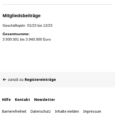
Mitgliedsbeiträge
Geschäftsjahr: 01/23 bis 12/23
Gesamtsumme:
3.930.001 bis 3.940.000 Euro
Sie
zurück zu:
Registereinträge
befinden
sich
hier:
Interne
Hilfe
Kontakt
Newsletter
Links
Barrierefreiheit
Datenschutz
Inhalte melden
Impressum