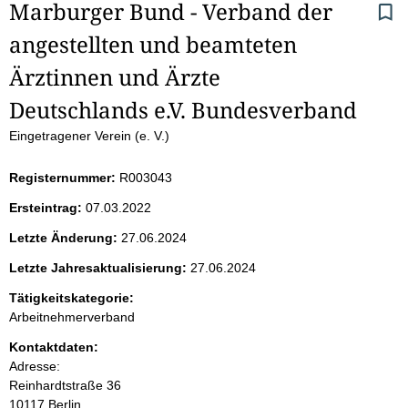
S
Marburger Bund - Verband der 
angestellten und beamteten 
e
Ärztinnen und Ärzte 
i
Deutschlands e.V. Bundesverband
t
Eingetragener Verein (e. V.)
e
Registernummer:
R003043
n
Ersteintrag:
07.03.2022
i
Letzte Änderung:
27.06.2024
Letzte Jahresaktualisierung:
27.06.2024
n
Tätigkeitskategorie:
h
Arbeitnehmerverband
a
Kontaktdaten:
Adresse:
l
Reinhardtstraße
36
10117
Berlin