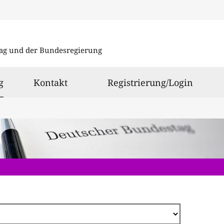
Direkt
zum
ag und der Bundesregierung
Inhalt
ausgewählt
g
Kontakt
Registrierung/Login