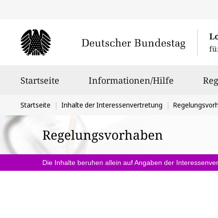
L
fü
Hauptnavigation
Startseite
Informationen/Hilfe
Reg
Sie
Startseite
Inhalte der Interessenvertretung
Regelungsvor
befinden
Regelungsvorhaben
sich
hier:
Die Inhalte beruhen allein auf Angaben der Interessenver