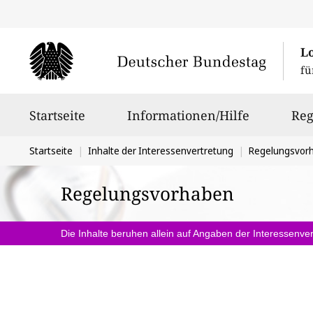
L
fü
Hauptnavigation
Startseite
Informationen/Hilfe
Reg
Sie
Startseite
Inhalte der Interessenvertretung
Regelungsvor
befinden
Regelungsvorhaben
sich
hier:
Die Inhalte beruhen allein auf Angaben der Interessenver