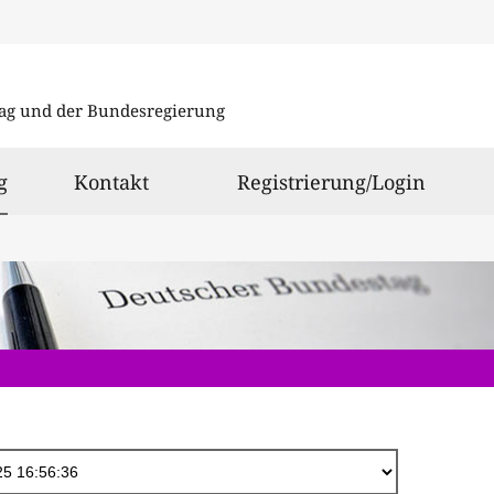
Direkt
zum
ag und der Bundesregierung
Inhalt
ausgewählt
g
Kontakt
Registrierung/Login