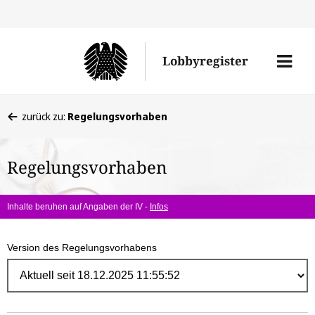
Direk
zum
Men
Lobbyregister
Inhal
öffne
Sie
zurück zu:
Regelungsvorhaben
befinden
sich
Regelungsvorhaben
hier:
Inhalte beruhen auf Angaben der IV -
Infos
Version des Regelungsvorhabens