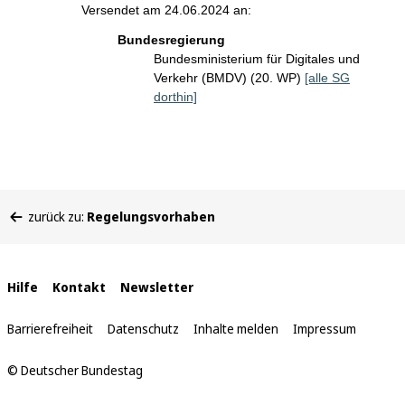
Versendet am 24.06.2024 an:
Bundesregierung
Bundesministerium für Digitales und
Verkehr (BMDV) (20. WP)
[alle SG
dorthin]
Sie
zurück zu:
Regelungsvorhaben
befinden
sich
hier:
Interne
Hilfe
Kontakt
Newsletter
Links
Barrierefreiheit
Datenschutz
Inhalte melden
Impressum
© Deutscher Bundestag