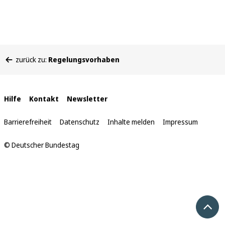
Sie
zurück zu:
Regelungsvorhaben
befinden
sich
hier:
Interne
Hilfe
Kontakt
Newsletter
Links
Barrierefreiheit
Datenschutz
Inhalte melden
Impressum
© Deutscher Bundestag
Nach