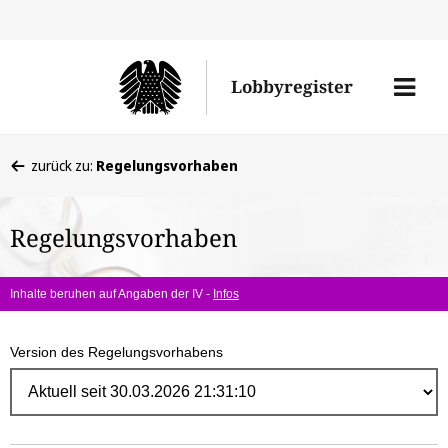
Direk
zum
Men
Lobbyregister
Inhal
öffne
Sie
zurück zu:
Regelungsvorhaben
befinden
sich
Regelungsvorhaben
hier:
Inhalte beruhen auf Angaben der IV -
Infos
Version des Regelungsvorhabens