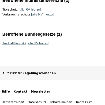
Betroffene Interessenbereiche (2)
Tierschutz
[alle RV hierzu]
Verbraucherschutz
[alle RV hierzu]
Betroffene Bundesgesetze (1)
TierHaltKennzG
[alle RV hierzu]
Sie
zurück zu:
Regelungsvorhaben
befinden
sich
hier:
Interne
Hilfe
Kontakt
Newsletter
Links
Barrierefreiheit
Datenschutz
Inhalte melden
Impressum