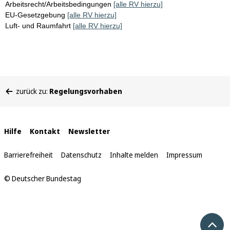
Arbeitsrecht/Arbeitsbedingungen
[alle RV hierzu]
EU-Gesetzgebung
[alle RV hierzu]
Luft- und Raumfahrt
[alle RV hierzu]
Sie
zurück zu:
Regelungsvorhaben
befinden
sich
hier:
Interne
Hilfe
Kontakt
Newsletter
Links
Barrierefreiheit
Datenschutz
Inhalte melden
Impressum
© Deutscher Bundestag
Nach