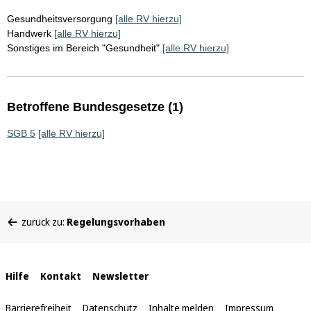
Gesundheitsversorgung
[alle RV hierzu]
Handwerk
[alle RV hierzu]
Sonstiges im Bereich "Gesundheit"
[alle RV hierzu]
Betroffene Bundesgesetze (1)
SGB 5
[alle RV hierzu]
Sie
zurück zu:
Regelungsvorhaben
befinden
sich
hier:
Interne
Hilfe
Kontakt
Newsletter
Links
Barrierefreiheit
Datenschutz
Inhalte melden
Impressum