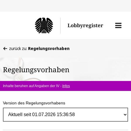
Direk
zum
Men
Lobbyregister
Inhal
öffne
Sie
zurück zu:
Regelungsvorhaben
befinden
sich
Regelungsvorhaben
hier:
Inhalte beruhen auf Angaben der IV -
Infos
Version des Regelungsvorhabens