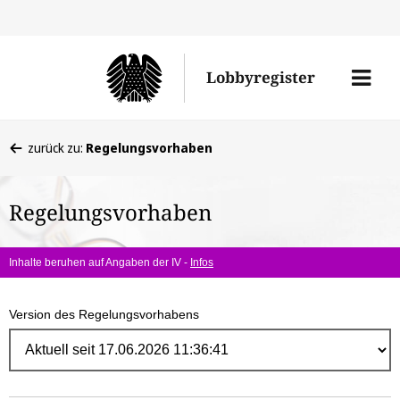
Direk
zum
Men
Lobbyregister
Inhal
öffne
Sie
zurück zu:
Regelungsvorhaben
befinden
sich
Regelungsvorhaben
hier:
Inhalte beruhen auf Angaben der IV -
Infos
Version des Regelungsvorhabens