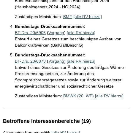
Bundeshaushaltsplans für das Haushaltsjahr 2024
(Haushaltsgesetz 2024 - HG 2024)
Zuständiges Ministerium:
BMF
[alle RV hierzu]
Bundestags-Drucksachennummer:
BT-Drs. 20/6905
(
Vorgang
)
[alle RV hierzu]
Entwurf eines Gesetzes zum beschleunigten Ausbau von
Balkonkraftwerken (BalKraftBeschG)
Bundestags-Drucksachennummer:
BT-Drs. 20/6873
(
Vorgang
)
[alle RV hierzu]
Entwurf eines Gesetzes zur Änderung des Erdgas-Wärme-
Preisbremsengesetzes, zur Änderung des
Strompreisbremsegesetzes sowie zur Änderung weiterer
energiewirtschaftlicher und sozialrechtlicher Gesetze
Zuständiges Ministerium:
BMWK (20. WP)
[alle RV hierzu]
Betroffene Interessenbereiche (19)
Allgemeine Energiepolitik
[alle RV hierzu]