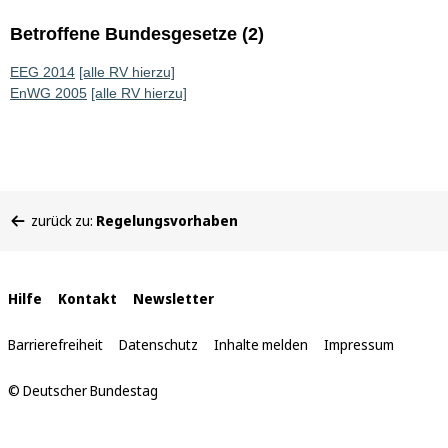
Betroffene Bundesgesetze (2)
EEG 2014
[alle RV hierzu]
EnWG 2005
[alle RV hierzu]
Sie
zurück zu:
Regelungsvorhaben
befinden
sich
hier:
Interne
Hilfe
Kontakt
Newsletter
Links
Barrierefreiheit
Datenschutz
Inhalte melden
Impressum
© Deutscher Bundestag