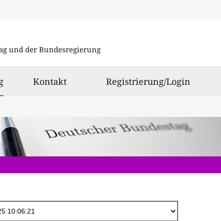
Direkt
zum
ag und der Bundesregierung
Inhalt
ausgewählt
g
Kontakt
Registrierung/Login