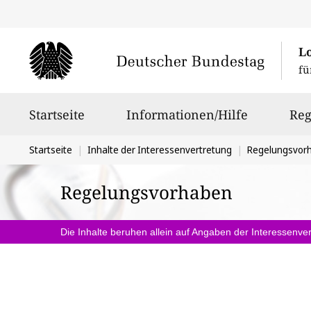
L
fü
Hauptnavigation
Startseite
Informationen/Hilfe
Reg
Sie
Startseite
Inhalte der Interessenvertretung
Regelungsvor
befinden
Regelungsvorhaben
sich
hier:
Die Inhalte beruhen allein auf Angaben der Interessenver