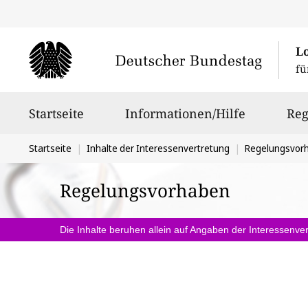
L
fü
Hauptnavigation
Startseite
Informationen/Hilfe
Reg
Sie
Startseite
Inhalte der Interessenvertretung
Regelungsvor
befinden
Regelungsvorhaben
sich
hier:
Die Inhalte beruhen allein auf Angaben der Interessenver