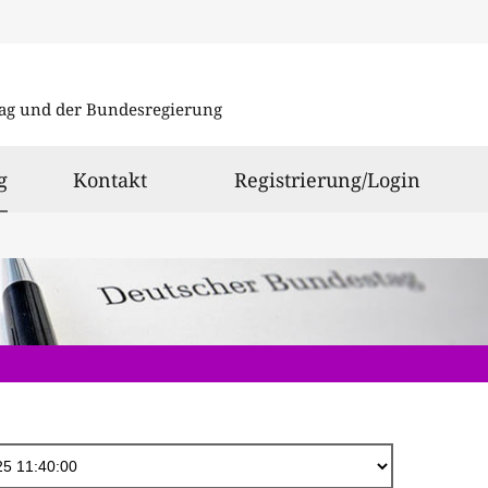
Direkt
zum
ag und der Bundesregierung
Inhalt
ausgewählt
g
Kontakt
Registrierung/Login