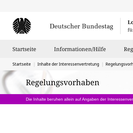
L
fü
Hauptnavigation
Startseite
Informationen/Hilfe
Reg
Sie
Startseite
Inhalte der Interessenvertretung
Regelungsvor
befinden
Regelungsvorhaben
sich
hier:
Die Inhalte beruhen allein auf Angaben der Interessenver