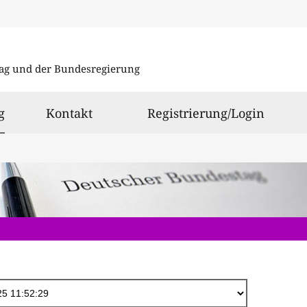
Direkt
zum
ag und der Bundesregierung
Inhalt
ausgewählt
g
Kontakt
Registrierung/Login