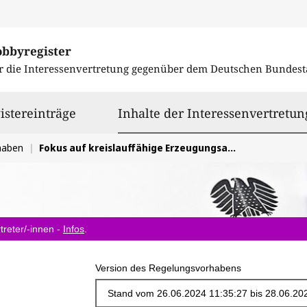
obbyregister
r die Interessenvertretung gegenüber dem
Deutschen Bundest
istereinträge
Inhalte der Interessenvertretun
haben
Fokus auf kreislauffähige Erzeugungsanlagen nach Cradle to Cradle bei der Erarbeitung einer Photovoltaik-Strategie
treter/-innen -
Infos
.
Version des Regelungsvorhabens