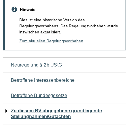
Hinweis
Dies ist eine historische Version des
Regelungsvorhabens. Das Regelungsvorhaben wurde
inzwischen aktualisiert.
Zum aktuellen Regelungsvorhaben
Navigation
Neuregelung § 2b UStG
für
Betroffene Interessenbereiche
den
Betroffene Bundesgesetze
Seiteninhalt
Zu diesem RV abgegebene grundlegende
Stellungnahmen/Gutachten