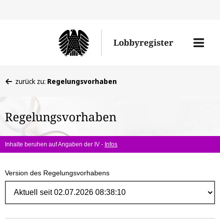
Direk
zum
Men
Lobbyregister
Inhal
öffne
Sie
zurück zu:
Regelungsvorhaben
befinden
sich
Regelungsvorhaben
hier:
Inhalte beruhen auf Angaben der IV -
Infos
Version des Regelungsvorhabens