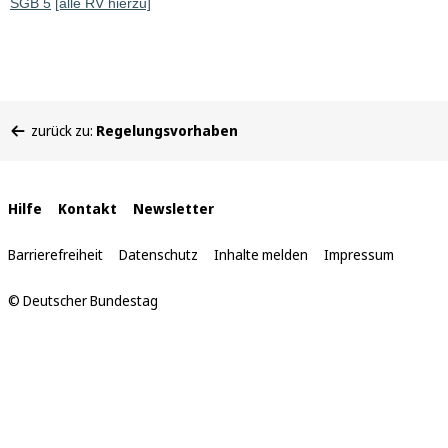
SGB 5
[alle RV hierzu]
Sie
zurück zu:
Regelungsvorhaben
befinden
sich
hier:
Interne
Hilfe
Kontakt
Newsletter
Links
Barrierefreiheit
Datenschutz
Inhalte melden
Impressum
© Deutscher Bundestag