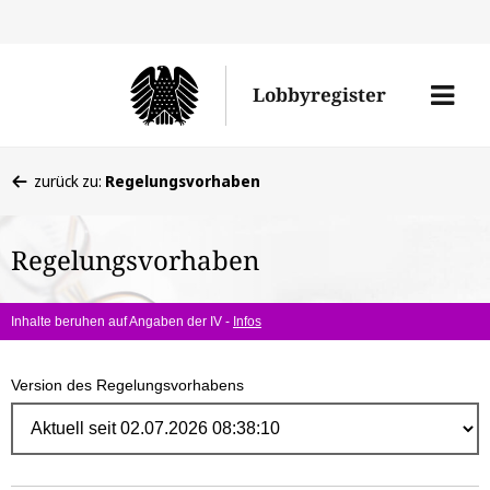
Direk
zum
Men
Lobbyregister
Inhal
öffne
Sie
zurück zu:
Regelungsvorhaben
befinden
sich
Regelungsvorhaben
hier:
Inhalte beruhen auf Angaben der IV -
Infos
Version des Regelungsvorhabens