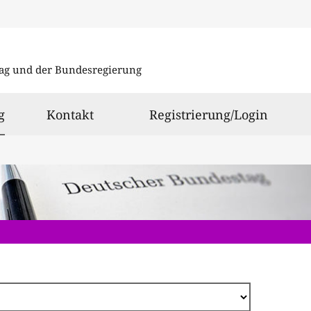
Direkt
zum
ag und der Bundesregierung
Inhalt
ausgewählt
g
Kontakt
Registrierung/Login