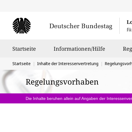
L
fü
Hauptnavigation
Startseite
Informationen/Hilfe
Reg
Sie
Startseite
Inhalte der Interessenvertretung
Regelungsvor
befinden
Regelungsvorhaben
sich
hier:
Die Inhalte beruhen allein auf Angaben der Interessenver