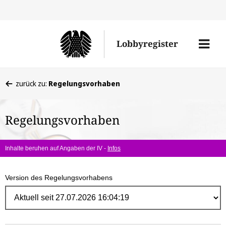
Direk
zum
Men
Lobbyregister
Inhal
öffne
Sie
zurück zu:
Regelungsvorhaben
befinden
sich
Regelungsvorhaben
hier:
Inhalte beruhen auf Angaben der IV -
Infos
Version des Regelungsvorhabens