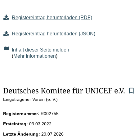
Registereintrag herunterladen (PDF)
Registereintrag herunterladen (JSON)
Inhalt dieser Seite melden
(
Mehr Informationen
)
S
Deutsches Komitee für UNICEF e.V.
Eingetragener Verein (e. V.)
e
i
Registernummer:
R002755
Ersteintrag:
03.03.2022
t
Letzte Änderung:
29.07.2026