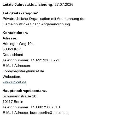
e
Letzte Jahresaktualisierung:
27.07.2026
n
Tätigkeitskategorie:
Privatrechtliche Organisation mit Anerkennung der
i
Gemeinnützigkeit nach Abgabenordnung
Kontaktdaten:
n
Adresse:
Höninger Weg
104
h
50969
Köln
Deutschland
a
K
Telefonnummer: +4922193650221
o
E-Mail-Adressen:
l
n
Lobbyregister@unicef.de
t
Webseiten:
t
a
www.unicef.de
k
Hauptstadtrepräsentanz:
t
A
Schumannstraße
18
i
d
10117
Berlin
n
r
K
Telefonnummer: +4930275807910
f
e
o
E-Mail-Adresse: bueroberlin@unicef.de
o