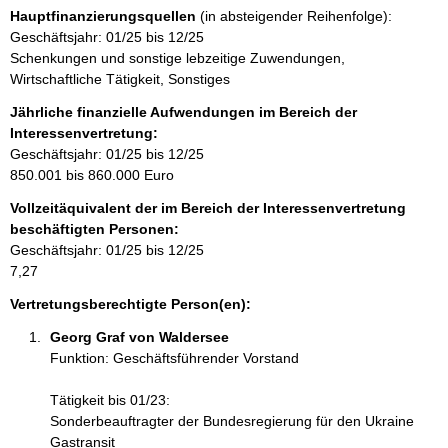
s
n
r
Hauptfinanzierungsquellen
(in absteigender Reihenfolge):
s
t
m
Geschäftsjahr: 01/25 bis 12/25
e
a
a
Schenkungen und sonstige lebzeitige Zuwendungen,
k
t
Wirtschaftliche Tätigkeit, Sonstiges
t
i
i
Jährliche finanzielle Aufwendungen im Bereich der
o
n
Interessenvertretung:
n
f
Geschäftsjahr: 01/25 bis 12/25
e
o
850.001 bis 860.000 Euro
n
r
:
Vollzeitäquivalent der im Bereich der Interessenvertretung
m
beschäftigten Personen:
a
Geschäftsjahr: 01/25 bis 12/25
t
7,27
i
o
Vertretungsberechtigte Person(en):
n
Georg Graf von Waldersee 
e
Funktion: Geschäftsführender Vorstand
n
:
Tätigkeit bis 01/23:
Sonderbeauftragter der Bundesregierung für den Ukraine
Gastransit