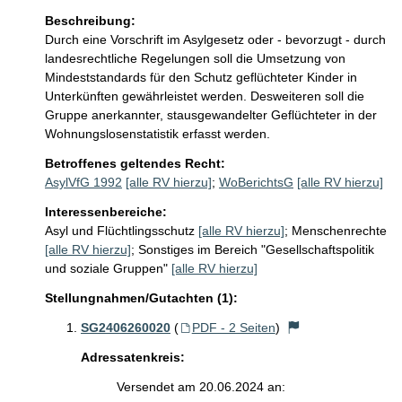
Beschreibung:
Durch eine Vorschrift im Asylgesetz oder - bevorzugt - durch 
landesrechtliche Regelungen soll die Umsetzung von 
Mindeststandards für den Schutz geflüchteter Kinder in 
Unterkünften gewährleistet werden. Desweiteren soll die 
Gruppe anerkannter, stausgewandelter Geflüchteter in der 
Wohnungslosenstatistik erfasst werden.
Betroffenes geltendes Recht:
AsylVfG 1992
[alle RV hierzu]
;
WoBerichtsG
[alle RV hierzu]
Interessenbereiche:
Asyl und Flüchtlingsschutz
[alle RV hierzu]
;
Menschenrechte
[alle RV hierzu]
;
Sonstiges im Bereich "Gesellschaftspolitik
und soziale Gruppen"
[alle RV hierzu]
Stellungnahmen/Gutachten (1):
SG2406260020
(
PDF - 2 Seiten
)
Adressatenkreis:
Versendet am 20.06.2024 an: