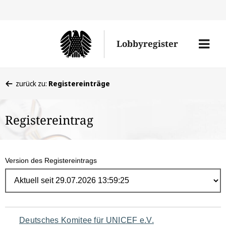
Direk
zum
Men
Lobbyregister
Inhal
öffne
Sie
zurück zu:
Registereinträge
befinden
sich
Registereintrag
hier:
Version des Registereintrags
Navigation
Deutsches Komitee für UNICEF e.V.