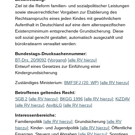
Ziel ist die Reform familien- und sozialpolitischer Leistungen 
sowie steuerrechtlicher Vorgaben zur Etablierung des 
Rechtsanspruchs eines jeden Kindes mit gewöhnlichem 
Aufenthalt in Deutschland auf eine dem altersspezifischen 
Existenzminimum entsprechende Grundsicherung. Diese 
soll sozial gerecht gestaltet, automatisch ausgezahlt und 
bürokratiearm verwaltet werden.
Bundestags-Drucksachennummer:
BT-Drs. 20/9092
(
Vorgang
)
[alle RV hierzu]
Entwurf eines Gesetzes zur Einführung einer
Kindergrundsicherung
Zuständiges Ministerium:
BMFSFJ (20. WP)
[alle RV hierzu]
Betroffenes geltendes Recht:
SGB 2
[alle RV hierzu]
;
BKGG 1996
[alle RV hierzu]
;
KiZDAV
[alle RV hierzu]
;
AsylbLG
[alle RV hierzu]
Interessenbereiche:
Familienpolitik
[alle RV hierzu]
;
Grundsicherung
[alle RV
hierzu]
;
Kinder- und Jugendpolitik
[alle RV hierzu]
;
Öffentliche
Finanzen, Steuern und Abgaben
[alle RV hierzu]
;
Sonstiges