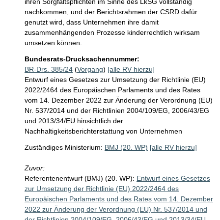
ihren Sorgfaltspflichten im Sinne des LkSG vollständig 
nachkommen, und der Berichtsrahmen der CSRD dafür 
genutzt wird, dass Unternehmen ihre damit 
zusammenhängenden Prozesse kinderrechtlich wirksam 
umsetzen können. 
Bundesrats-Drucksachennummer:
BR-Drs. 385/24
(
Vorgang
)
[alle RV hierzu]
Entwurf eines Gesetzes zur Umsetzung der Richtlinie (EU)
2022/2464 des Europäischen Parlaments und des Rates
vom 14. Dezember 2022 zur Änderung der Verordnung (EU)
Nr. 537/2014 und der Richtlinien 2004/109/EG, 2006/43/EG
und 2013/34/EU hinsichtlich der
Nachhaltigkeitsberichterstattung von Unternehmen
Zuständiges Ministerium:
BMJ (20. WP)
[alle RV hierzu]
Zuvor:
Referentenentwurf (BMJ) (20. WP):
Entwurf eines Gesetzes
zur Umsetzung der Richtlinie (EU) 2022/2464 des
Europäischen Parlaments und des Rates vom 14. Dezember
2022 zur Änderung der Verordnung (EU) Nr. 537/2014 und
der Richtlinien 2004/109/EG, 2006/43/EG und 2013/34/EU