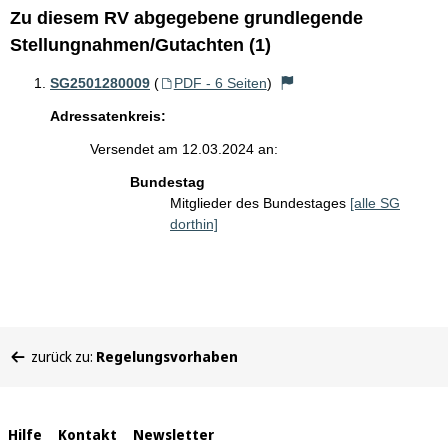
Zu diesem RV abgegebene grundlegende
Stellungnahmen/Gutachten (1)
SG2501280009
(
PDF - 6 Seiten
)
Adressatenkreis:
Versendet am 12.03.2024 an:
Bundestag
Mitglieder des Bundestages
[alle SG
dorthin]
Sie
zurück zu:
Regelungsvorhaben
befinden
sich
hier:
Interne
Hilfe
Kontakt
Newsletter