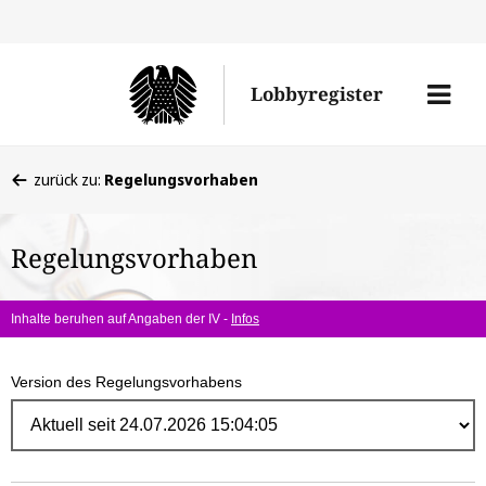
Direk
zum
Men
Lobbyregister
Inhal
öffne
Sie
zurück zu:
Regelungsvorhaben
befinden
sich
Regelungsvorhaben
hier:
Inhalte beruhen auf Angaben der IV -
Infos
Version des Regelungsvorhabens