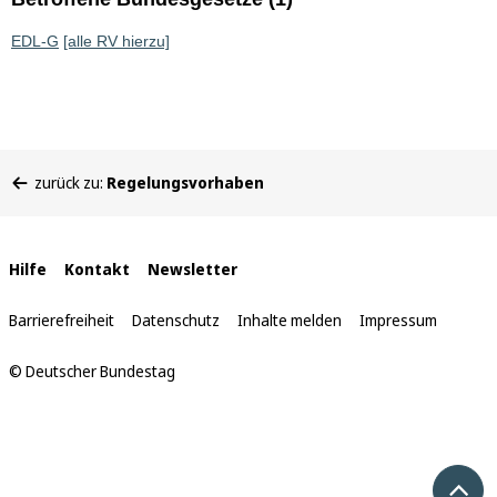
EDL-G
[alle RV hierzu]
Sie
zurück zu:
Regelungsvorhaben
befinden
sich
hier:
Interne
Hilfe
Kontakt
Newsletter
Links
Barrierefreiheit
Datenschutz
Inhalte melden
Impressum
© Deutscher Bundestag
Nach