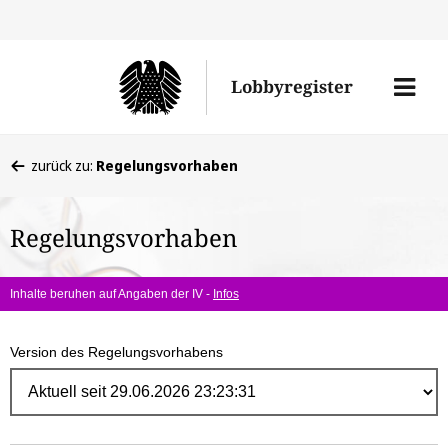
Direk
zum
Men
Lobbyregister
Inhal
öffne
Sie
zurück zu:
Regelungsvorhaben
befinden
sich
Regelungsvorhaben
hier:
Inhalte beruhen auf Angaben der IV -
Infos
Version des Regelungsvorhabens