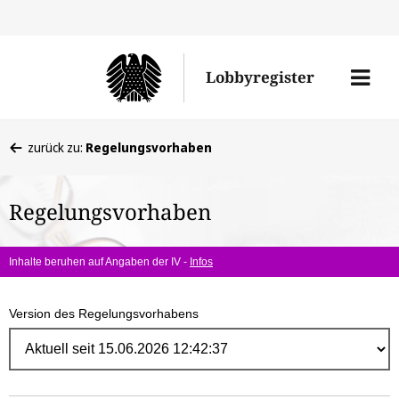
Direk
zum
Men
Lobbyregister
Inhal
öffne
Sie
zurück zu:
Regelungsvorhaben
befinden
sich
Regelungsvorhaben
hier:
Inhalte beruhen auf Angaben der IV -
Infos
Version des Regelungsvorhabens