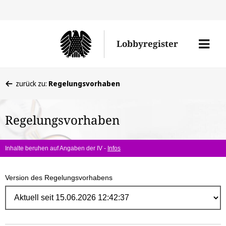
Direk
zum
Men
Lobbyregister
Inhal
öffne
Sie
zurück zu:
Regelungsvorhaben
befinden
sich
Regelungsvorhaben
hier:
Inhalte beruhen auf Angaben der IV -
Infos
Version des Regelungsvorhabens