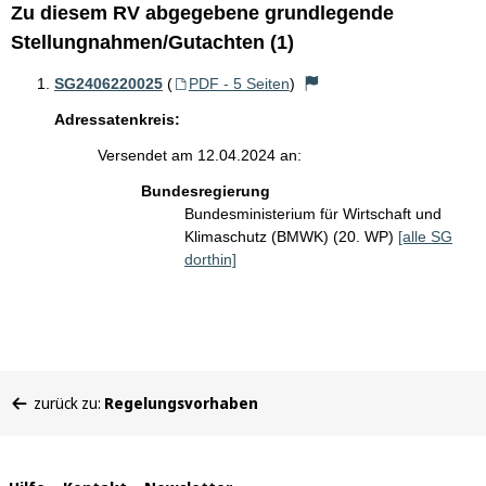
Zu diesem RV abgegebene grundlegende
Stellungnahmen/Gutachten (1)
SG2406220025
(
PDF - 5 Seiten
)
Adressatenkreis:
Versendet am 12.04.2024 an:
Bundesregierung
Bundesministerium für Wirtschaft und
Klimaschutz (BMWK) (20. WP)
[alle SG
dorthin]
Sie
zurück zu:
Regelungsvorhaben
befinden
sich
hier: