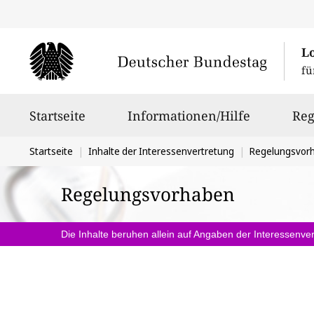
L
fü
Hauptnavigation
Startseite
Informationen/Hilfe
Reg
Sie
Startseite
Inhalte der Interessenvertretung
Regelungsvor
befinden
Regelungsvorhaben
sich
hier:
Die Inhalte beruhen allein auf Angaben der Interessenver