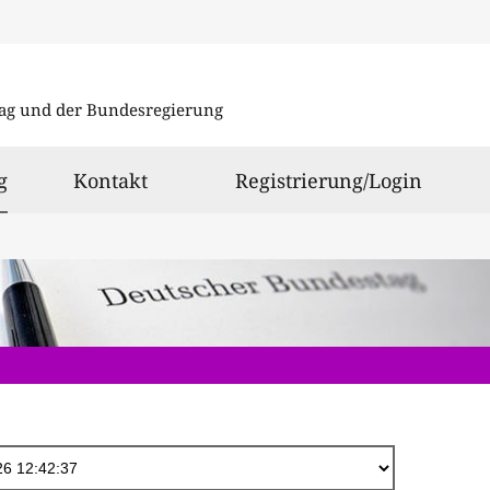
Direkt
zum
ag und der Bundesregierung
Inhalt
ausgewählt
g
Kontakt
Registrierung/Login