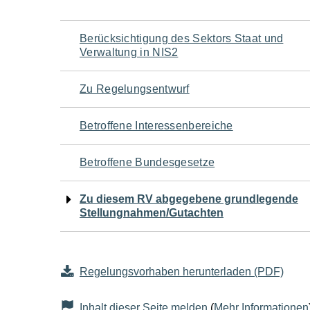
Navigation
Berücksichtigung des Sektors Staat und
Verwaltung in NIS2
für
Zu Regelungsentwurf
den
Betroffene Interessenbereiche
Seiteninhalt
Betroffene Bundesgesetze
Zu diesem RV abgegebene grundlegende
Stellungnahmen/Gutachten
Regelungsvorhaben herunterladen (PDF)
Inhalt dieser Seite melden
(
Mehr Informationen