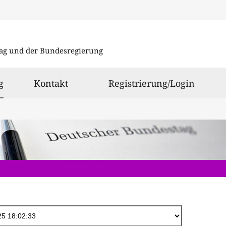
Direkt
zum
ag und der Bundesregierung
Inhalt
ausgewählt
g
Kontakt
Registrierung/Login