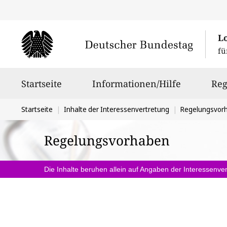
L
fü
Hauptnavigation
Startseite
Informationen/Hilfe
Reg
Sie
Startseite
Inhalte der Interessenvertretung
Regelungsvor
befinden
Regelungsvorhaben
sich
hier:
Die Inhalte beruhen allein auf Angaben der Interessenver