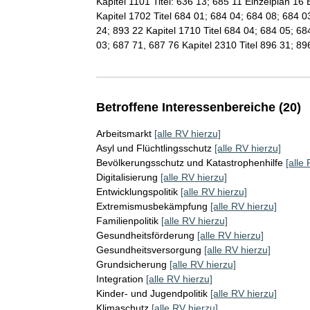
Kapitel 1101 Titel: 636 13; 685 11 Einzelplan 1
Kapitel 1702 Titel 684 01; 684 04; 684 08; 684 0
24; 893 22 Kapitel 1710 Titel 684 04; 684 05; 68
03; 687 71, 687 76 Kapitel 2310 Titel 896 31; 89
Betroffene Interessenbereiche (20)
Arbeitsmarkt
[alle RV hierzu]
Asyl und Flüchtlingsschutz
[alle RV hierzu]
Bevölkerungsschutz und Katastrophenhilfe
[alle
Digitalisierung
[alle RV hierzu]
Entwicklungspolitik
[alle RV hierzu]
Extremismusbekämpfung
[alle RV hierzu]
Familienpolitik
[alle RV hierzu]
Gesundheitsförderung
[alle RV hierzu]
Gesundheitsversorgung
[alle RV hierzu]
Grundsicherung
[alle RV hierzu]
Integration
[alle RV hierzu]
Kinder- und Jugendpolitik
[alle RV hierzu]
Klimaschutz
[alle RV hierzu]