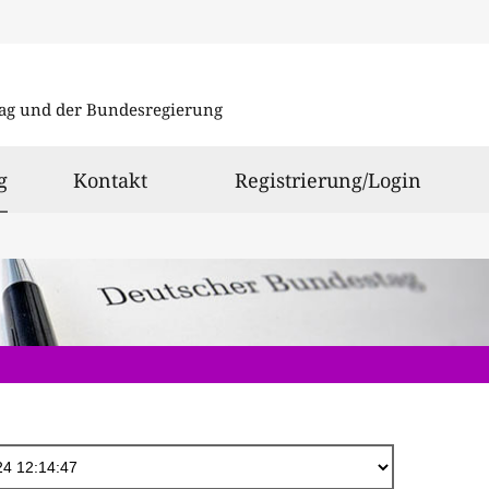
Direkt
zum
ag und der Bundesregierung
Inhalt
ausgewählt
g
Kontakt
Registrierung/Login