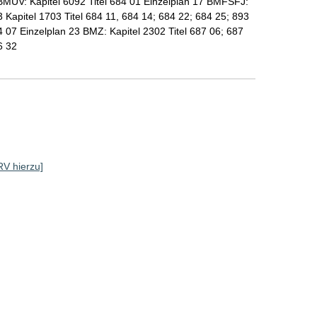
6 BMUV: Kapitel 6092 Titel 684 01 Einzelplan 17 BMFSFJ:
3 Kapitel 1703 Titel 684 11, 684 14; 684 22; 684 25; 893
4 07 Einzelplan 23 BMZ: Kapitel 2302 Titel 687 06; 687
6 32
 RV hierzu]