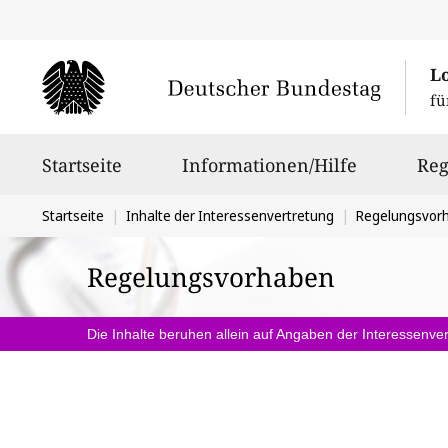
L
fü
Hauptnavigation
Startseite
Informationen/Hilfe
Reg
Sie
Startseite
Inhalte der Interessenvertretung
Regelungsvor
befinden
Regelungsvorhaben
sich
hier:
Die Inhalte beruhen allein auf Angaben der Interessenver