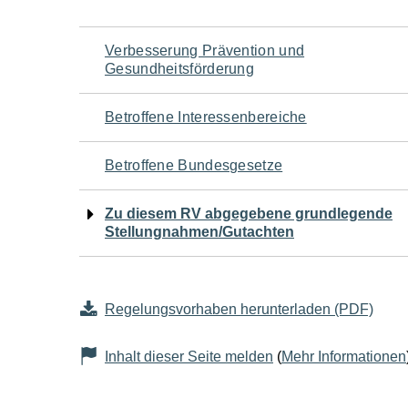
Navigation
Verbesserung Prävention und
Gesundheitsförderung
für
Betroffene Interessenbereiche
den
Betroffene Bundesgesetze
Seiteninhalt
Zu diesem RV abgegebene grundlegende
Stellungnahmen/Gutachten
Regelungsvorhaben herunterladen (PDF)
Inhalt dieser Seite melden
(
Mehr Informationen