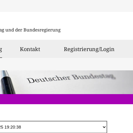
Direkt
zum
ag und der Bundesregierung
Inhalt
ausgewählt
g
Kontakt
Registrierung/Login