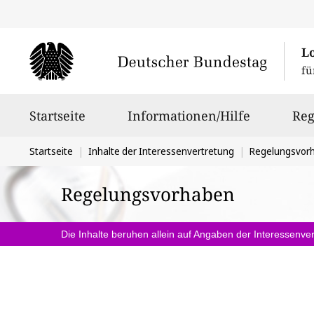
L
fü
Hauptnavigation
Startseite
Informationen/Hilfe
Reg
Sie
Startseite
Inhalte der Interessenvertretung
Regelungsvor
befinden
Regelungsvorhaben
sich
hier:
Die Inhalte beruhen allein auf Angaben der Interessenver