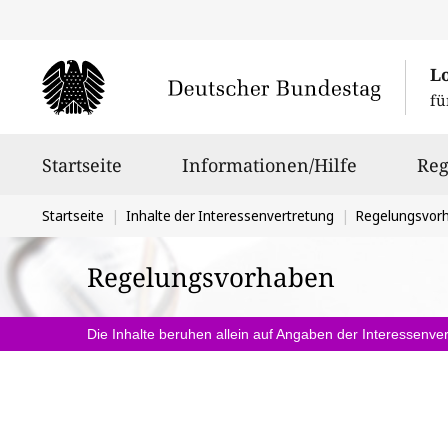
L
fü
Hauptnavigation
Startseite
Informationen/Hilfe
Reg
Sie
Startseite
Inhalte der Interessenvertretung
Regelungsvor
befinden
Regelungsvorhaben
sich
hier:
Die Inhalte beruhen allein auf Angaben der Interessenver