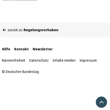
Sie
zurück zu:
Regelungsvorhaben
befinden
sich
hier:
Interne
Hilfe
Kontakt
Newsletter
Links
Barrierefreiheit
Datenschutz
Inhalte melden
Impressum
© Deutscher Bundestag
Nach