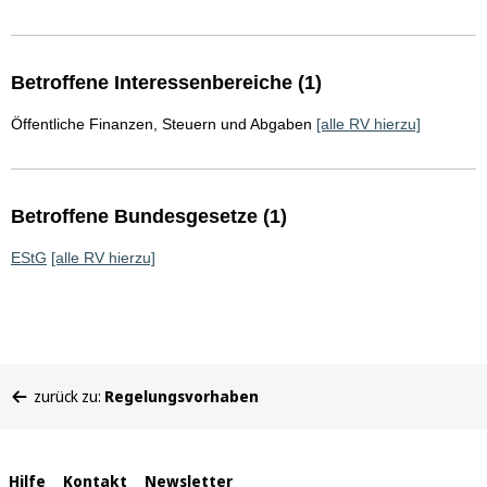
Betroffene Interessenbereiche (1)
Öffentliche Finanzen, Steuern und Abgaben
[alle RV hierzu]
Betroffene Bundesgesetze (1)
EStG
[alle RV hierzu]
Sie
zurück zu:
Regelungsvorhaben
befinden
sich
hier:
Interne
Hilfe
Kontakt
Newsletter