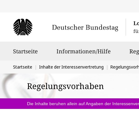
L
fü
Hauptnavigation
Startseite
Informationen/Hilfe
Reg
Sie
Startseite
Inhalte der Interessenvertretung
Regelungsvor
befinden
Regelungsvorhaben
sich
hier:
Die Inhalte beruhen allein auf Angaben der Interessenver