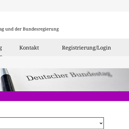
Direkt
zum
ag und der Bundesregierung
Inhalt
ausgewählt
g
Kontakt
Registrierung/Login