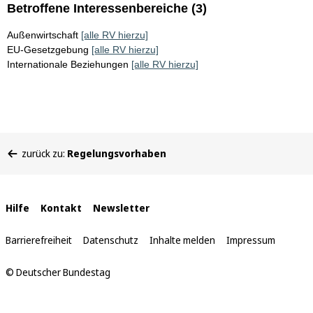
Betroffene Interessenbereiche (3)
Außenwirtschaft
[alle RV hierzu]
EU-Gesetzgebung
[alle RV hierzu]
Internationale Beziehungen
[alle RV hierzu]
Sie
zurück zu:
Regelungsvorhaben
befinden
sich
hier:
Interne
Hilfe
Kontakt
Newsletter
Links
Barrierefreiheit
Datenschutz
Inhalte melden
Impressum
© Deutscher Bundestag