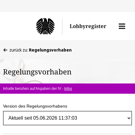
Direk
zum
Men
Lobbyregister
Inhal
öffne
Sie
zurück zu:
Regelungsvorhaben
befinden
sich
Regelungsvorhaben
hier:
Inhalte beruhen auf Angaben der IV -
Infos
Version des Regelungsvorhabens