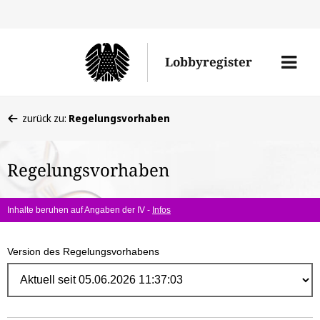
Direk
zum
Men
Lobbyregister
Inhal
öffne
Sie
zurück zu:
Regelungsvorhaben
befinden
sich
Regelungsvorhaben
hier:
Inhalte beruhen auf Angaben der IV -
Infos
Version des Regelungsvorhabens