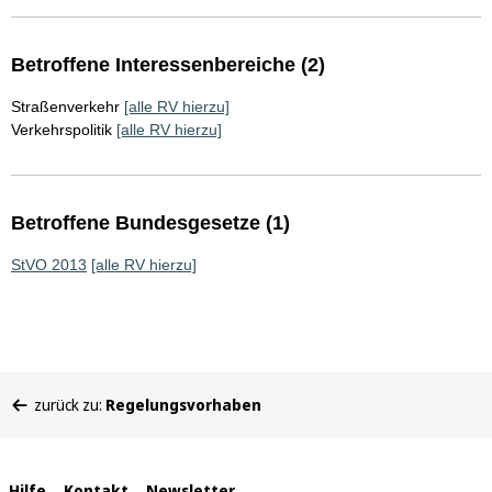
Betroffene Interessenbereiche (2)
Straßenverkehr
[alle RV hierzu]
Verkehrspolitik
[alle RV hierzu]
Betroffene Bundesgesetze (1)
StVO 2013
[alle RV hierzu]
Sie
zurück zu:
Regelungsvorhaben
befinden
sich
hier:
Hilfe
Kontakt
Newsletter