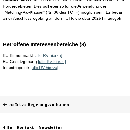
Beihilfeintensität auf 200 Mio. € und 25% auch außerhalb von EU-
Fördergebieten. Dies soll ebenso für die Anwendung der
"Matching-Aid-Klausel" (Nr. 86 des TCTF) möglich sein. Es bedarf
einer Anschlussregelung an den TCTF, die über 2025 hinausgeht.
Betroffene Interessenbereiche (3)
EU-Binnenmarkt
[alle RV hierzu]
EU-Gesetzgebung
[alle RV hierzu]
Industriepolitik
[alle RV hierzu]
Sie
zurück zu:
Regelungsvorhaben
befinden
sich
hier:
Interne
Hilfe
Kontakt
Newsletter