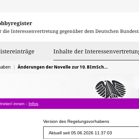
obbyregister
r die Interessenvertretung gegenüber dem
Deutschen Bundest
istereinträge
Inhalte der Interessenvertretun
haben
Änderungen der Novelle zur 10. BImSchV für den Einsatz erneuerbarer Kraftstoffe im Fahrzeugbestand
treter/-innen -
Infos
.
Version des Regelungsvorhabens