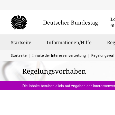
L
fü
Hauptnavigation
Startseite
Informationen/Hilfe
Reg
Sie
Startseite
Inhalte der Interessenvertretung
Regelungsvor
befinden
Regelungsvorhaben
sich
hier:
Die Inhalte beruhen allein auf Angaben der Interessenver