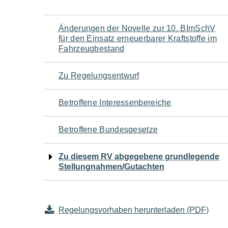
Navigation
Änderungen der Novelle zur 10. BImSchV
für den Einsatz erneuerbarer Kraftstoffe im
für
Fahrzeugbestand
den
Zu Regelungsentwurf
Seiteninhalt
Betroffene Interessenbereiche
Betroffene Bundesgesetze
Zu diesem RV abgegebene grundlegende
Stellungnahmen/Gutachten
Regelungsvorhaben herunterladen (PDF)