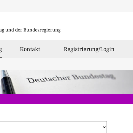
Direkt
zum
ag und der Bundesregierung
Inhalt
ausgewählt
g
Kontakt
Registrierung/Login