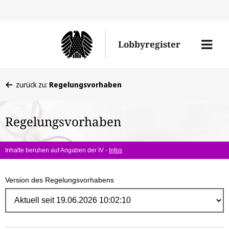
Direk
zum
Men
Lobbyregister
Inhal
öffne
Sie
zurück zu:
Regelungsvorhaben
befinden
sich
Regelungsvorhaben
hier:
Inhalte beruhen auf Angaben der IV -
Infos
Version des Regelungsvorhabens