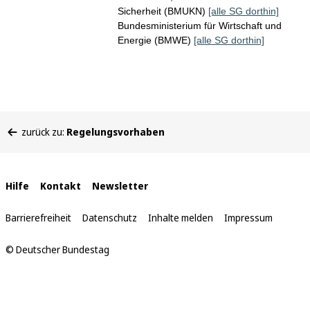
Sicherheit (BMUKN)
[alle SG dorthin]
Bundesministerium für Wirtschaft und
Energie (BMWE)
[alle SG dorthin]
Sie
zurück zu:
Regelungsvorhaben
befinden
sich
hier:
Interne
Hilfe
Kontakt
Newsletter
Links
Barrierefreiheit
Datenschutz
Inhalte melden
Impressum
© Deutscher Bundestag